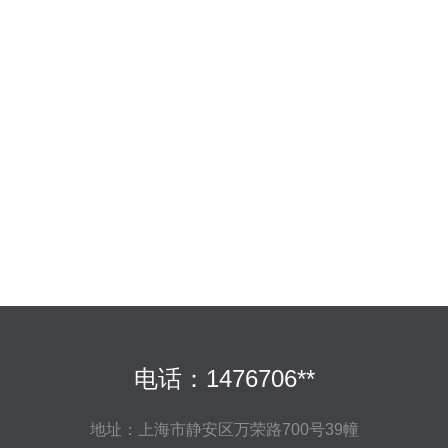
电话：1476706**
地址：上海市静安区万荣路700号39幢